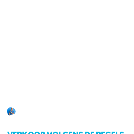
📍
Adres:
Noordenweg 20, 2984 AG Ridderkerk
Met het openbaar vervoer? Neem de trein of bus
richting Rotterdam of Dordrecht en stap over op
een lijn richting Ridderkerk. Ook vanaf het
busstation in Ridderkerk is het nog maar een paar
minuten lopen.